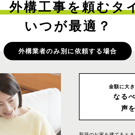
、外構工事を
頼むタ
いつが最適？
外構業者のみ別に依頼する場合
金額に大
なる
声
新築のお家を建てるとき