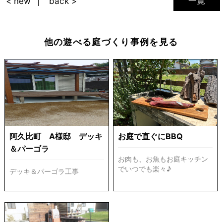
一覧
< new
back >
他の遊べる庭づくり事例を見る
阿久比町 A様邸 デッキ
お庭で直ぐにBBQ
＆パーゴラ
お肉も、お魚もお庭キッチン
でいつでも楽々♪
デッキ＆パーゴラ工事
