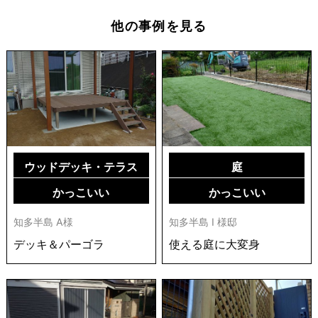
他の事例を見る
ウッドデッキ・テラス
庭
かっこいい
かっこいい
知多半島 A様
知多半島 I 様邸
デッキ＆パーゴラ
使える庭に大変身