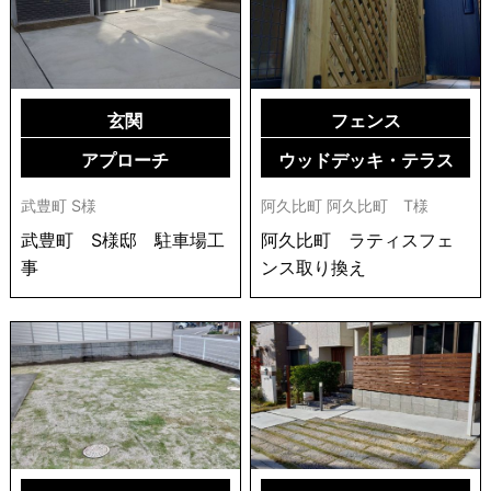
玄関
フェンス
アプローチ
ウッドデッキ・テラス
武豊町 S様
阿久比町 阿久比町 T様
武豊町 S様邸 駐車場工
阿久比町 ラティスフェ
事
ンス取り換え