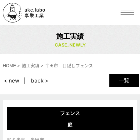
施工実績
CASE_NEWLY
HOME
施工実績
半田市 目隠しフェンス
一覧
< new
back >
フェンス
庭
知多半島 半田市