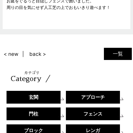
お庭をぐるっと目隠しフェンスで囲いました。
周りの目を気にせず人工芝の上でおもいきり遊べます！
一覧
< new
back >
カテゴリ
／
Category
玄関
アプローチ
門柱
フェンス
ブロック
レンガ