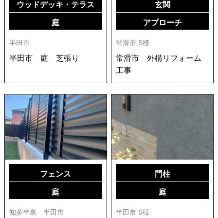
ウッドデッキ・テラス
玄関
庭
アプローチ
半田市
常滑市 S様
半田市 庭 芝張り
常滑市 外構リフォーム
工事
フェンス
門柱
庭
庭
知多半島 半田市
半田市 S様