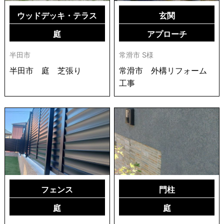
ウッドデッキ・テラス
玄関
庭
アプローチ
半田市
常滑市 S様
半田市 庭 芝張り
常滑市 外構リフォーム
工事
フェンス
門柱
庭
庭