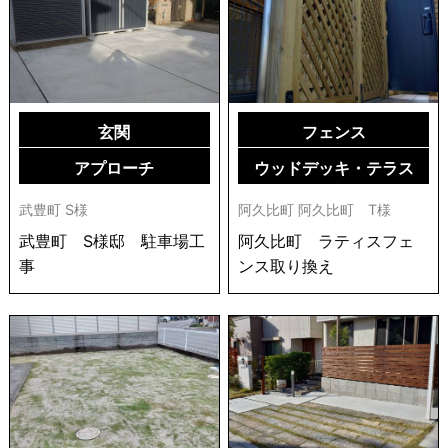
玄関
フェンス
アプローチ
ウッドデッキ・テラス
武豊町 S様
阿久比町 阿久比町 T様
武豊町 S様邸 駐車場工
阿久比町 ラティスフェ
事
ンス取り換え