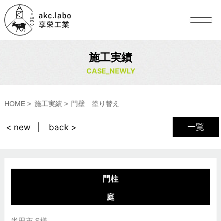
施工実績
CASE_NEWLY
HOME
施工実績
門壁 塗り替え
一覧
< new
back >
門柱
庭
半田市 S様