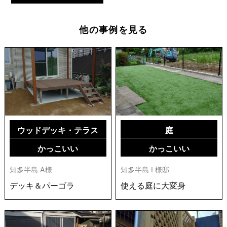
他の事例を見る
ウッドデッキ・テラス
庭
かっこいい
かっこいい
知多半島 A様
知多半島 I 様邸
デッキ＆パーゴラ
使える庭に大変身